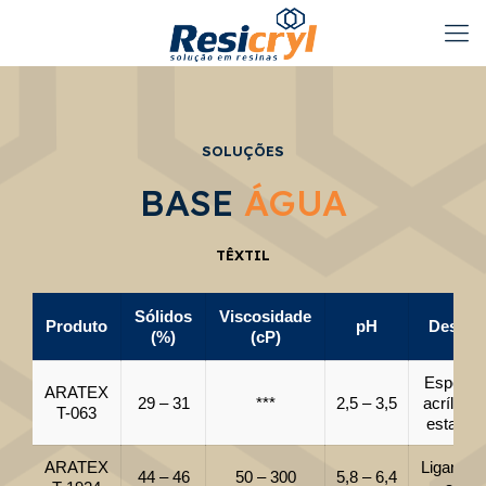
SOLUÇÕES
BASE
ÁGUA
TÊXTIL
Sólidos
Viscosidade
Produto
pH
Descri
(%)
(cP)
Espessa
ARATEX
29 – 31
***
2,5 – 3,5
acrílico 
T-063
estampa
ARATEX
Ligante 
44 – 46
50 – 300
5,8 – 6,4