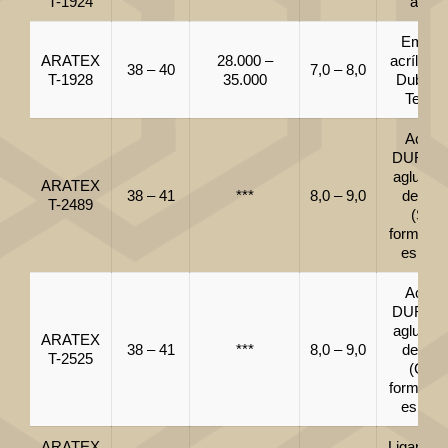
T-1924
ao A
Emuls
ARATEX
28.000 –
acrílica 
38 – 40
7,0 – 8,0
T-1928
35.000
Dublag
Tecido
Acrílic
DURA p
aglutina
ARATEX
38 – 41
***
8,0 – 9,0
de fibr
T-2489
(SE
formaçã
espum
Acrílic
DURA p
aglutina
ARATEX
38 – 41
***
8,0 – 9,0
de fibr
T-2525
(CO
formaçã
espum
ARATEX
Ligante 