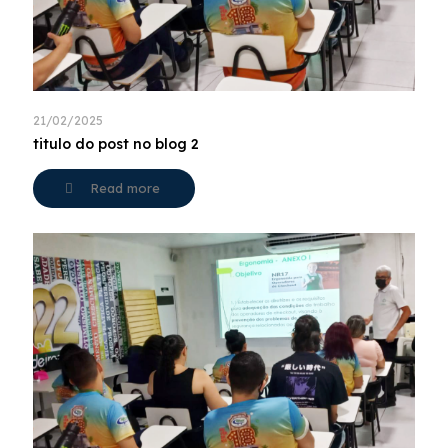
21/02/2025
titulo do post no blog 2
Read more