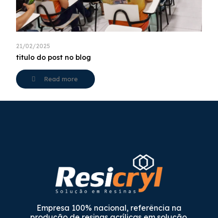
21/02/2025
titulo do post no blog
Read more
Empresa 100% nacional, referência na
produção de resinas acrílicas em solução.