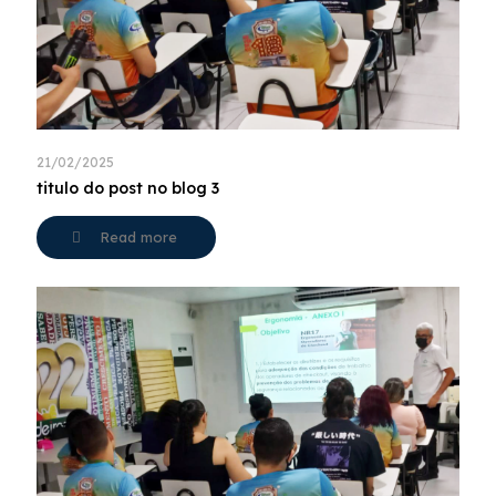
21/02/2025
titulo do post no blog 3
Read more