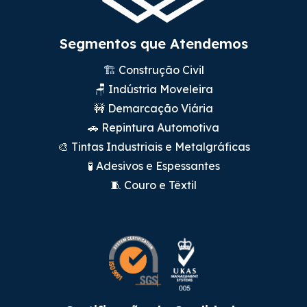
Segmentos que Atendemos
🏗️ Construção Civil
🪑 Indústria Moveleira
🚧 Demarcação Viária
🚗 Repintura Automotiva
🎨 Tintas Industriais e Metalgráficas
🧪 Adesivos e Espessantes
🧵 Couro e Têxtil